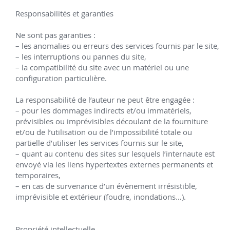
dans l’entrepreneuriat, alors cette collection vous 
Responsabilités et garanties

présente toutes les clés pour y arriver.
Ne sont pas garanties :

– les anomalies ou erreurs des services fournis par le site,

– les interruptions ou pannes du site,

– la compatibilité du site avec un matériel ou une 
L'auteur propose un chemin qui conjugue stratégie 
configuration particulière.

méthodique et démarche de développement 
personnel.
 Les personnes interviewées dans ces 
La responsabilité de l’auteur ne peut être engagée :

– pour les dommages indirects et/ou immatériels, 
ouvrages partagent avec humilité et complicité, 
prévisibles ou imprévisibles découlant de la fourniture 
leurs épreuves de vie, leur capacité de résilience, et 
et/ou de l’utilisation ou de l’impossibilité totale ou 
leur connexion souvent tardive à la singulière 
partielle d’utiliser les services fournis sur le site,

puissance de leur multipotentialité.
– quant au contenu des sites sur lesquels l’internaute est 
envoyé via les liens hypertextes externes permanents et 
Conjugués ensemble, les 4 tomes dévoilent les 20 
temporaires,

clés de succès et 40 parcours de vie d'entrepreneurs 
– en cas de survenance d’un évènement irrésistible, 
imprévisible et extérieur (foudre, inondations…).

multipotentiels.
Ils peuvent aussi interpeller les intrapreneurs 
multipotentiels (salariés avec une posture 
Propriété intellectuelle
