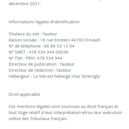
vous.
décembre 2021.

Intégrale + 40 témoignages
Vous êtes capables de vous passionner pour un 
métier, puis de changer de cap rapidement, encore 
Informations légales d’identification

et encore, avec une prodigieuse facilité à apprendre 
Titulaire du site : l’auteur

vite et seul, à connecter les univers pour engendrer 
Raison sociale : 16 rue Einstein 44700 Orvault

des fruits créatifs, et ainsi innover ? Ces livres 
N° de téléphone : 06 88 53 12 04

parlent de votre multipotentialité.
N° SIRET : 478 534 944 00036

N° TVA : FR91 478 534 944

L'auteur a exploré durant trente mois des dizaines de 
Directeur de publication : l’auteur

best-sellers dédiés au succès. Il relie les recettes 
Directeur de rédaction : l’auteur

des plus grands parcours avec sa propre expérience 
Hébergeur : Le Site est hébergé chez Strikingly

de dix-sept ans d’indépendant aux multiples 
casquettes, le tout enrichi des témoignages de 40 
Droit applicable

entrepreneurs multipotentiels.
Ces mentions légales sont soumises au droit français et 
Aujourd'hui sa promesse est ambitieuse : si vous 
tout litige relatif à leur interprétation et/ou leur exécution 
vous reconnaissez dans la multipotentialité et que 
relève des Tribunaux français.

vous souhaitez ardemment rencontrer le succès 