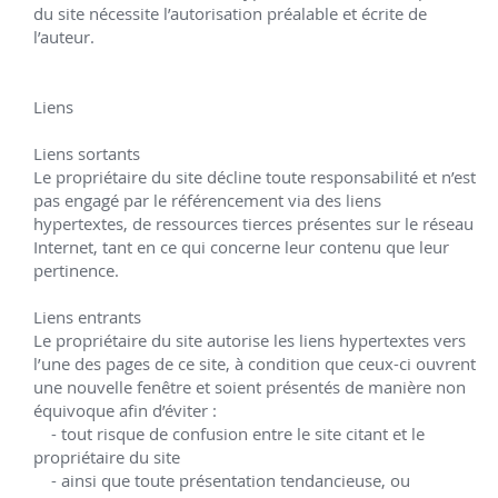
- l’interdisciplinarité, une qualité connexe qui nous 
du site nécessite l’autorisation préalable et écrite de 
l’auteur.

permet de connecter des expertises variées pour 
avancer avec créativité et plus facilement innover,
- une forte tendance à se passionner pour la 
Liens

nouveauté,
- l’esprit de synthèse : nous savons retenir l’essentiel 
Liens sortants

d’un contenu et le reformuler de façon claire
Le propriétaire du site décline toute responsabilité et n’est 
- une focale cognitive variable créant un processus 
pas engagé par le référencement via des liens 
hypertextes, de ressources tierces présentes sur le réseau 
de zoom/dézoom qui permet de prendre de la 
Internet, tant en ce qui concerne leur contenu que leur 
hauteur avec tous les paramètres quand c’est 
pertinence.

nécessaire, en mode chef de projet ou consultant, 
puis de rentrer dans les détails pour affiner, 
Liens entrants

s’appuyant alors sur les compétences des 
Le propriétaire du site autorise les liens hypertextes vers 
spécialistes.
l’une des pages de ce site, à condition que ceux-ci ouvrent 
une nouvelle fenêtre et soient présentés de manière non 
équivoque afin d’éviter :

    - tout risque de confusion entre le site citant et le 
propriétaire du site

    - ainsi que toute présentation tendancieuse, ou 
- l’apprentissage complexe rapide : nous sommes 