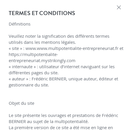
×
TERMES ET CONDITIONS
Édito
Définitions

L'auteur
Veuillez noter la signification des différents termes 
Multipotentialité & 
utilisés dans les mentions légales.

Contact
« site » : www.www.multipotentialite-entrepreneuriat.fr et 
Entrepreneuriat 
https://multipotentialite-
Collection
entrepreneuriat.mystrikingly.com

« internaute » : utilisateur d’internet naviguant sur les 
 Comment connaître le succès ?
différentes pages du site.

Coaching
Tome 1 - TERRE
« auteur » : Frédéric BERNIER, unique auteur, éditeur et 
gestionnaire du site.

Tome 2 - FEU
Tome 3 - EAU
Ces ouvrages sont destinés aux entrepreneurs et à 
Objet du site

toute personne qui démultiplie ses passions tout en 
Tome 4 - AIR
Le site présente les ouvrages et prestations de Frédéric 
développant son activité professionnelle, avec le 
BERNIER au sujet de la multipotentialité.

vœu profond qu’un jour, la réussite soit au rendez-
Intégrale Les 20 clés du succès
La première version de ce site a été mise en ligne en 