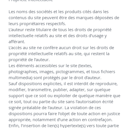
d'entrepreneur) qui se révèlent être de sérieux 
atouts en entreprise.
Les noms des sociétés et les produits cités dans les 
contenus du site peuvent être des marques déposées de 
La multipotentialité de Frédéric donne aussi des 
leurs propriétaires respectifs.

L’auteur reste titulaire de tous les droits de propriété 
touches spirituelles qui rendent la lecture d’autant 
intellectuelle relatifs au site et des droits d’usage y 
plus enthousiasmante.
afférant.

L’accès au site ne confère aucun droit sur les droits de 
propriété intellectuelle relatifs au site, qui restent la 
propriété de l’auteur.

Les éléments accessibles sur le site (textes, 
Extrait : 
photographies, images, pictogrammes, et tous fichiers 
* Les super-pouvoirs du multipotentialiste *
multimedia) sont protégés par le droit d’auteur.

Notre singularité nous a doté de capacités extra-
Sauf dispositions explicites, il est interdit de reproduire, 
modifier, transmettre, publier, adapter, sur quelque 
ordinaires pour embrasser pleinement nos 
support que ce soit ou exploiter de quelque manière que 
potentialités :
ce soit, tout ou partie du site sans l’autorisation écrité 
- une grande curiosité,
signée préalable de l’auteur. La violation de ces 
- une créativité débordante,
dispositions pourra faire l’objet de toute action en justice 
- la capacité à innover en croisant des domaines 
appropriée, notamment d’une action en contrefaçon.

éclectiques inhabituellement mixés,
Enfin, l’insertion de lien(s) hypertexte(s) vers toute partie 